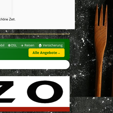
chöne Zeit.
bil
🌐 DSL
✈️ Reisen
🏠 Versicherung
Alle Angebote
→