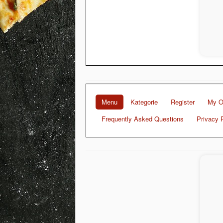
Menu
Kategorie
Register
My O
Frequently Asked Questions
Privacy 