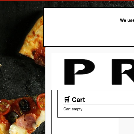
We use
🛒 Cart
Cart empty