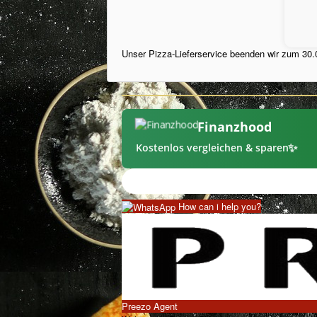
Unser Pizza-Lieferservice beenden wir zum 30.0
Finanzhood
✨
Kostenlos vergleichen & sparen
How can i help you?
Preezo Agent