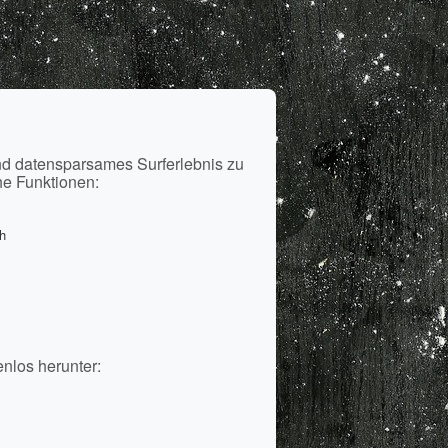
i
nd datensparsames Surferlebnis zu
he Funktionen:
h
enlos herunter: