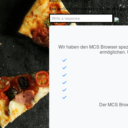
Welcome to Preezo Pizza!
If we don't respond immediately, we'll be sure to ge
Wir haben den MCS Browser spezie
ermöglichen. 
Der MCS Browse