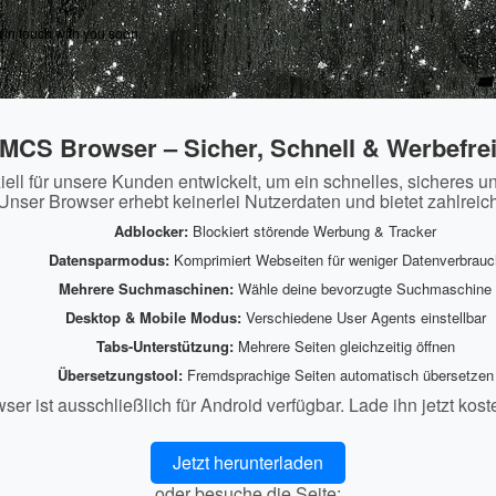
t in touch with you soon.
MCS Browser – Sicher, Schnell & Werbefre
ll für unsere Kunden entwickelt, um ein schnelles, sicheres u
Unser Browser erhebt keinerlei Nutzerdaten und bietet zahlreic
Adblocker:
Blockiert störende Werbung & Tracker
Datensparmodus:
Komprimiert Webseiten für weniger Datenverbrauc
Mehrere Suchmaschinen:
Wähle deine bevorzugte Suchmaschine
Desktop & Mobile Modus:
Verschiedene User Agents einstellbar
Tabs-Unterstützung:
Mehrere Seiten gleichzeitig öffnen
Übersetzungstool:
Fremdsprachige Seiten automatisch übersetzen
r ist ausschließlich für Android verfügbar. Lade ihn jetzt kost
Jetzt herunterladen
oder besuche die Seite: