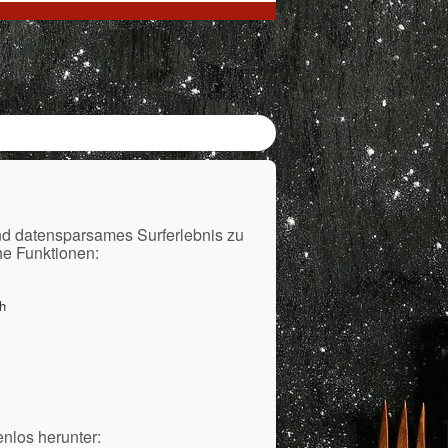
i
nd datensparsames Surferlebnis zu
he Funktionen:
h
enlos herunter: