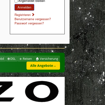
Angemeldet bleiben
Anmelden
Registrieren
Benutzername vergessen?
Passwort vergessen?
bil
🌐 DSL
✈️ Reisen
🏠 Versicherung
Alle Angebote
→