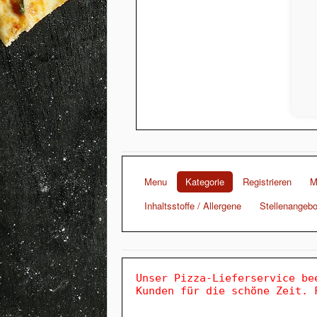
Menu
Kategorie
Registrieren
M
Inhaltsstoffe / Allergene
Stellenangebo
Unser Pizza-Lieferservice be
Kunden für die schöne Zeit. 