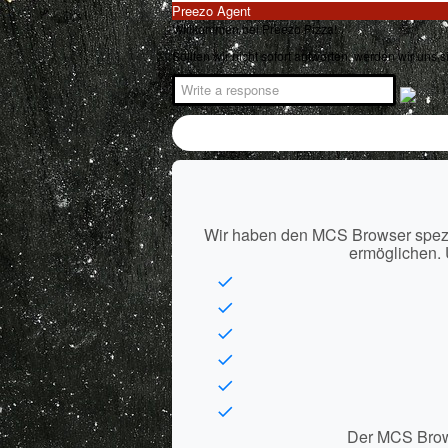
Preezo Agent
Willkommen bei Preezo Pizza!
Sollten wir nicht sofort antworten, werden wir uns 
Wir haben den MCS Browser spezie
ermöglichen. 
Der MCS Browse