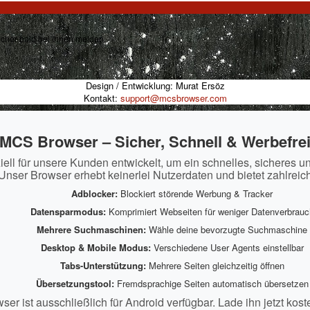
sicher bald bei Ihnen melden.
Design / Entwicklung: Murat Ersöz
Kontakt:
support@mcsbrowser.com
MCS Browser – Sicher, Schnell & Werbefre
ll für unsere Kunden entwickelt, um ein schnelles, sicheres u
Unser Browser erhebt keinerlei Nutzerdaten und bietet zahlreic
Adblocker:
Blockiert störende Werbung & Tracker
Datensparmodus:
Komprimiert Webseiten für weniger Datenverbrauc
Mehrere Suchmaschinen:
Wähle deine bevorzugte Suchmaschine
Desktop & Mobile Modus:
Verschiedene User Agents einstellbar
Tabs-Unterstützung:
Mehrere Seiten gleichzeitig öffnen
Übersetzungstool:
Fremdsprachige Seiten automatisch übersetzen
r ist ausschließlich für Android verfügbar. Lade ihn jetzt kost