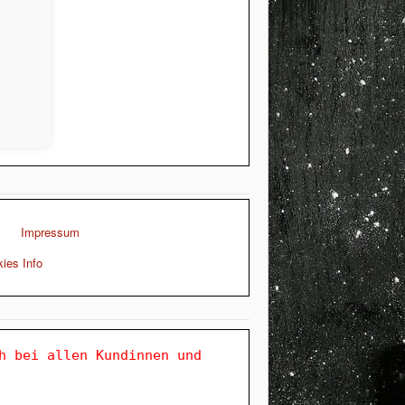
Impressum
ies Info
h bei allen Kundinnen und