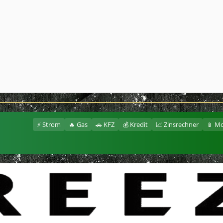
⚡ Strom
🔥 Gas
🚗 KFZ
💰 Kredit
📈 Zinsrechner
📱 Mo