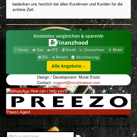
bedanken uns herzlich bei allen Kundinnen und Kunden für die
schöne Zeit.
Imprint
Ingredients / Allergens
Frequently Asked Questions
✨
Kostenlos vergleichen & sparen
Privacy Policy
Finanzhood
⚡ Strom
🔥 Gas
🚗 KFZ
💰 Kredit
📈 Zinsrechner
📱 Mobil
My Account
🌐 DSL
✈️ Reisen
🏠 Versicherung
Download Menu
Alle Angebote
→
Cookies Information
Design / Development: Murat Ersöz
Contact:
support@mcsbrowser.com
How can i help you?
Preezo Agent
Welcome to Preezo Pizza!
If we don't respond immediately, we'll be sure to get in touch with you soon.