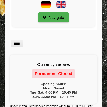
Navigate
Menu
Currently we are:
Kategorie
Permanent Closed
Register
My Orders
Opening hours:
Mon: Closed
Minimum order value
Tue–Sat: 4:00 PM – 10:45 PM
Sun: 12:00 PM – 10:45 PM
Contact / Suggestions
Unser Pizza-Lieferservice beenden wir zum 30.04.2026. Wir
Conditions