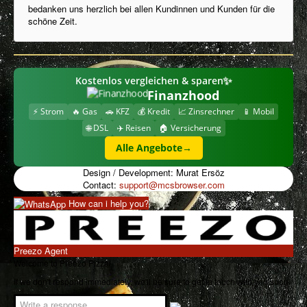
bedanken uns herzlich bei allen Kundinnen und Kunden für die
schöne Zeit.
Imprint
Ingredients / Allergens
Frequently Asked Questions
✨
Kostenlos vergleichen & sparen
Privacy Policy
Finanzhood
⚡ Strom
🔥 Gas
🚗 KFZ
💰 Kredit
📈 Zinsrechner
📱 Mobil
My Account
🌐 DSL
✈️ Reisen
🏠 Versicherung
Download Menu
Alle Angebote
→
Cookies Information
Design / Development: Murat Ersöz
Contact:
support@mcsbrowser.com
How can i help you?
Preezo Agent
Welcome to Preezo Pizza!
If we don't respond immediately, we'll be sure to get in touch with you soon.