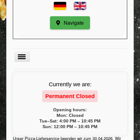
Navigate
Menu
Currently we are:
Kategorie
Permanent Closed
Register
My Orders
Opening hours:
Mon: Closed
Minimum order value
Tue–Sat: 4:00 PM – 10:45 PM
Sun: 12:00 PM – 10:45 PM
Contact / Suggestions
Unser Pizza-Lieferservice beenden wir zum 30.04.2026. Wir
Conditions