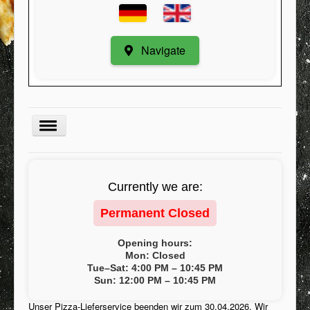
Navigate
Menu
Currently we are:
Kategorie
Permanent Closed
Register
My Orders
Opening hours:
Mon: Closed
Minimum order value
Tue–Sat: 4:00 PM – 10:45 PM
Sun: 12:00 PM – 10:45 PM
Contact / Suggestions
Unser Pizza-Lieferservice beenden wir zum 30.04.2026. Wir
Conditions