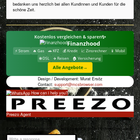
bedanken uns herzlich bei allen Kundinnen und Kunden für die
schöne Zeit.
Imprint
Ingredients / Allergens
Frequently Asked Questions
✨
Kostenlos vergleichen & sparen
Privacy Policy
Finanzhood
⚡ Strom
🔥 Gas
🚗 KFZ
💰 Kredit
📈 Zinsrechner
📱 Mobil
My Account
🌐 DSL
✈️ Reisen
🏠 Versicherung
Download Menu
Alle Angebote
→
Cookies Information
Design / Development: Murat Ersöz
Contact:
support@mcsbrowser.com
How can i help you?
Preezo Agent
Welcome to Preezo Pizza!
If we don't respond immediately, we'll be sure to get in touch with you soon.