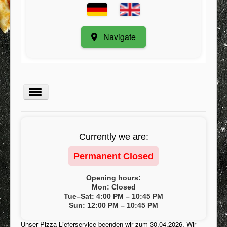
Navigate
Menu
Currently we are:
Kategorie
Permanent Closed
Register
My Orders
Opening hours:
Mon: Closed
Minimum order value
Tue–Sat: 4:00 PM – 10:45 PM
Sun: 12:00 PM – 10:45 PM
Contact / Suggestions
Unser Pizza-Lieferservice beenden wir zum 30.04.2026. Wir
Conditions