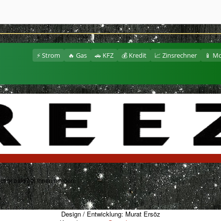
⚡ Strom
🔥 Gas
🚗 KFZ
💰 Kredit
📈 Zinsrechner
📱 Mo
sicher bald bei Ihnen melden.
Design / Entwicklung: Murat Ersöz