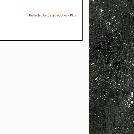
Protected by EasyCalcCheck Plus