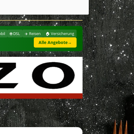
bil
🌐 DSL
✈️ Reisen
🏠 Versicherung
Alle Angebote
→