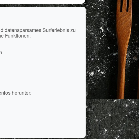
i
nd datensparsames Surferlebnis zu
he Funktionen:
h
enlos herunter: