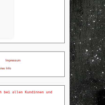
Impressum
ies Info
h bei allen Kundinnen und