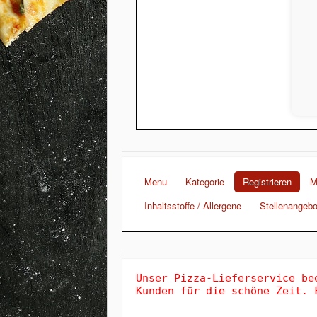
Menu
Kategorie
Registrieren
M
Inhaltsstoffe / Allergene
Stellenangebo
Unser Pizza-Lieferservice be
Kunden für die schöne Zeit. 