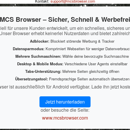
Kontakt:
support@mcsbrowser.com
MCS Browser – Sicher, Schnell & Werbefre
ll für unsere Kunden entwickelt, um ein schnelles, sicheres u
Unser Browser erhebt keinerlei Nutzerdaten und bietet zahlreic
Adblocker:
Blockiert störende Werbung & Tracker
Datensparmodus:
Komprimiert Webseiten für weniger Datenverbrauc
Mehrere Suchmaschinen:
Wähle deine bevorzugte Suchmaschine
Desktop & Mobile Modus:
Verschiedene User Agents einstellbar
Tabs-Unterstützung:
Mehrere Seiten gleichzeitig öffnen
Übersetzungstool:
Fremdsprachige Seiten automatisch übersetzen
r ist ausschließlich für Android verfügbar. Lade ihn jetzt kost
Jetzt herunterladen
oder besuche die Seite:
www.mcsbrowser.com